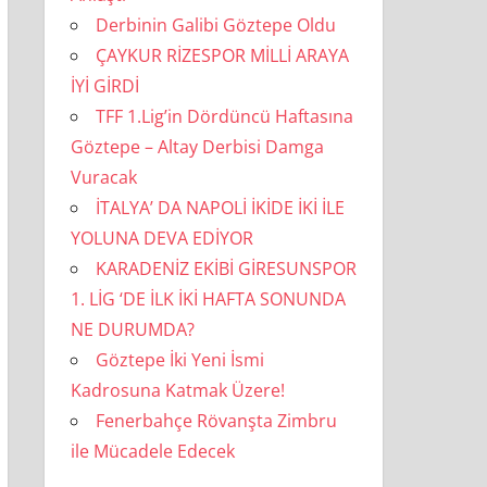
Derbinin Galibi Göztepe Oldu
ÇAYKUR RİZESPOR MİLLİ ARAYA
İYİ GİRDİ
TFF 1.Lig’in Dördüncü Haftasına
Göztepe – Altay Derbisi Damga
Vuracak
İTALYA’ DA NAPOLİ İKİDE İKİ İLE
YOLUNA DEVA EDİYOR
KARADENİZ EKİBİ GİRESUNSPOR
1. LİG ‘DE İLK İKİ HAFTA SONUNDA
NE DURUMDA?
Göztepe İki Yeni İsmi
Kadrosuna Katmak Üzere!
Fenerbahçe Rövanşta Zimbru
ile Mücadele Edecek