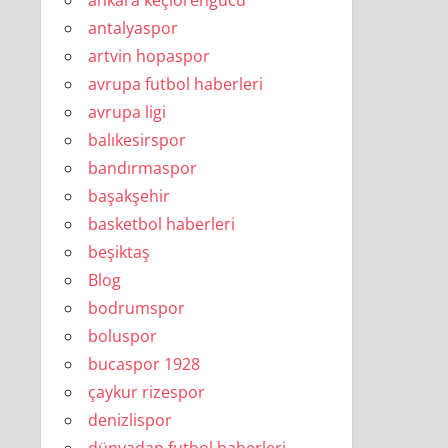
ankara keçiörengücü
antalyaspor
artvin hopaspor
avrupa futbol haberleri
avrupa ligi
balıkesirspor
bandırmaspor
başakşehir
basketbol haberleri
beşiktaş
Blog
bodrumspor
boluspor
bucaspor 1928
çaykur rizespor
denizlispor