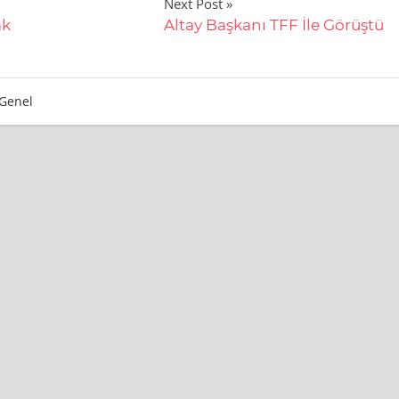
Next Post
ak
Altay Başkanı TFF İle Görüştü
Genel