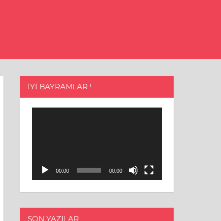
İYI BAYRAMLAR !
Video
oynatıcı
00:00
00:00
SON YAZILAR