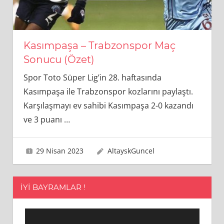
Kasımpaşa – Trabzonspor Maç
Sonucu (Özet)
Spor Toto Süper Lig’in 28. haftasında
Kasımpaşa ile Trabzonspor kozlarını paylaştı.
Karşılaşmayı ev sahibi Kasımpaşa 2-0 kazandı
ve 3 puanı
…
29 Nisan 2023
AltayskGuncel
İYI BAYRAMLAR !
Video