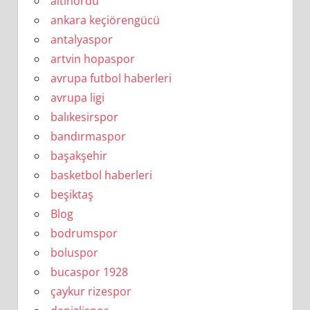
altınordu
ankara keçiörengücü
antalyaspor
artvin hopaspor
avrupa futbol haberleri
avrupa ligi
balıkesirspor
bandırmaspor
başakşehir
basketbol haberleri
beşiktaş
Blog
bodrumspor
boluspor
bucaspor 1928
çaykur rizespor