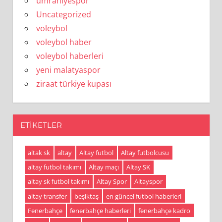
ümraniyespor
Uncategorized
voleybol
voleybol haber
voleybol haberleri
yeni malatyaspor
ziraat türkiye kupası
ETIKETLER
altak sk
altay
Altay futbol
Altay futbolcusu
altay futbol takımı
Altay maçı
Altay SK
altay sk futbol takımı
Altay Spor
Altayspor
altay transfer
beşiktaş
en güncel futbol haberleri
Fenerbahçe
fenerbahçe haberleri
fenerbahçe kadro