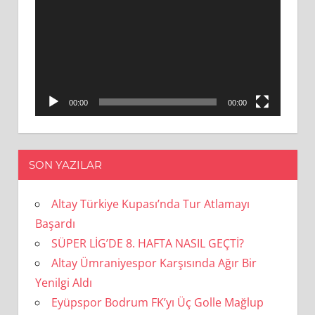
oynatıcı
00:00
00:00
SON YAZILAR
Altay Türkiye Kupası’nda Tur Atlamayı
Başardı
SÜPER LİG’DE 8. HAFTA NASIL GEÇTİ?
Altay Ümraniyespor Karşısında Ağır Bir
Yenilgi Aldı
Eyüpspor Bodrum FK’yı Üç Golle Mağlup