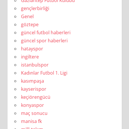
Gaziantep Futbol Kulübü
gençlerbirliği
Genel
göztepe
güncel futbol haberleri
güncel spor haberleri
hatayspor
ingiltere
istanbulspor
Kadınlar Futbol 1. Ligi
kasımpaşa
kayserispor
keçiörengücü
konyaspor
maç sonucu
manisa fk