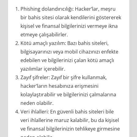
Phishing dolandırıcılığı: Hacker’lar, meşru
bir bahis sitesi olarak kendilerini göstererek
kişisel ve finansal bilgilerinizi vermeye ikna
etmeye çalışabilirler.
Kötü amaçlı yazılım: Bazı bahis siteleri,
bilgisayarınızı veya mobil cihazınızı enfekte
edebilen ve bilgilerinizi çalan kötü amaçlı
yazılımlar içerebilir.
Zayıf şifreler: Zayıf bir şifre kullanmak,
hacker’ların hesabınıza erişmesini
kolaylaştırabilir ve bilgilerinizi çalmalarına
neden olabilir.
Veri ihlalleri: En güvenli bahis siteleri bile
veri ihlallerine maruz kalabilir, bu da kişisel
ve finansal bilgilerinizin tehlikeye girmesine