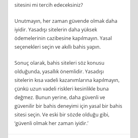
sitesini mi tercih edeceksiniz?
Unutmayın, her zaman güvende olmak daha
iyidir. Yasadışı sitelerin daha yüksek
ödemelerinin cazibesine kapılmayın. Yasal
seçenekleri seçin ve akıllı bahis yapın.
Sonuç olarak, bahis siteleri söz konusu
olduğunda, yasallık önemlidir. Yasadışı
sitelerin kısa vadeli kazanımlarına kapılmayın,
çünkü uzun vadeli riskleri kesinlikle buna
değmez. Bunun yerine, daha güvenli ve
güvenilir bir bahis deneyimi için yasal bir bahis
sitesi seçin. Ve eski bir sözde olduğu gibi,
‘güvenli olmak her zaman iyidir.’