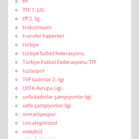
tff
TFF 1. LİG
tff 2. lig
trabzonspor
transfer haberleri
türkiye
türkiye futbol federasyonu
Türkiye Futbol Federasyonu TFF
tuzlaspor
TVF kadınlar 2. ligi
UEFA Avrupa Ligi
uefa kadınlar şampiyonlar ligi
uefa şampiyonlar ligi
ümraniyespor
Uncategorized
voleybol