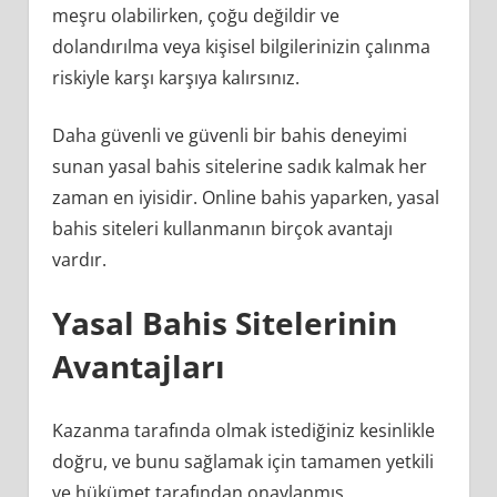
meşru olabilirken, çoğu değildir ve
dolandırılma veya kişisel bilgilerinizin çalınma
riskiyle karşı karşıya kalırsınız.
Daha güvenli ve güvenli bir bahis deneyimi
sunan yasal bahis sitelerine sadık kalmak her
zaman en iyisidir. Online bahis yaparken, yasal
bahis siteleri kullanmanın birçok avantajı
vardır.
Yasal Bahis Sitelerinin
Avantajları
Kazanma tarafında olmak istediğiniz kesinlikle
doğru, ve bunu sağlamak için tamamen yetkili
ve hükümet tarafından onaylanmış