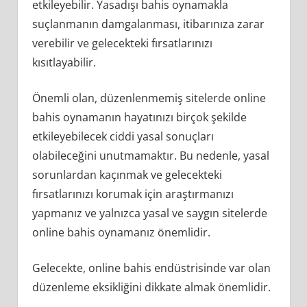
etkileyebilir. Yasadışı bahis oynamakla
suçlanmanın damgalanması, itibarınıza zarar
verebilir ve gelecekteki fırsatlarınızı
kısıtlayabilir.
Önemli olan, düzenlenmemiş sitelerde online
bahis oynamanın hayatınızı birçok şekilde
etkileyebilecek ciddi yasal sonuçları
olabileceğini unutmamaktır. Bu nedenle, yasal
sorunlardan kaçınmak ve gelecekteki
fırsatlarınızı korumak için araştırmanızı
yapmanız ve yalnızca yasal ve saygın sitelerde
online bahis oynamanız önemlidir.
Gelecekte, online bahis endüstrisinde var olan
düzenleme eksikliğini dikkate almak önemlidir.