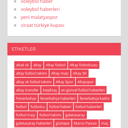
voleybol haber
voleybol haberleri
yeni malatyaspor
ziraat türkiye kupası
ETIKETLER
altak sk
altay
Altay futbol
Altay futbolcusu
altay futbol takımı
Altay maçı
Altay SK
altay sk futbol takımı
Altay Spor
Altayspor
altay transfer
beşiktaş
en güncel futbol haberleri
Fenerbahçe
fenerbahçe haberleri
fenerbahçe kadro
futbol
futbolcu
futbol haberi
futbol haberleri
futbol maçı
futbol takımı
galatasaray
galatasaray haberleri
göztepe
Marco Paixao
maç