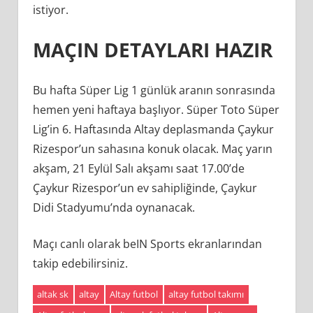
istiyor.
MAÇIN DETAYLARI HAZIR
Bu hafta Süper Lig 1 günlük aranın sonrasında
hemen yeni haftaya başlıyor. Süper Toto Süper
Lig’in 6. Haftasında Altay deplasmanda Çaykur
Rizespor’un sahasına konuk olacak. Maç yarın
akşam, 21 Eylül Salı akşamı saat 17.00’de
Çaykur Rizespor’un ev sahipliğinde, Çaykur
Didi Stadyumu’nda oynanacak.
Maçı canlı olarak beIN Sports ekranlarından
takip edebilirsiniz.
altak sk
altay
Altay futbol
altay futbol takımı