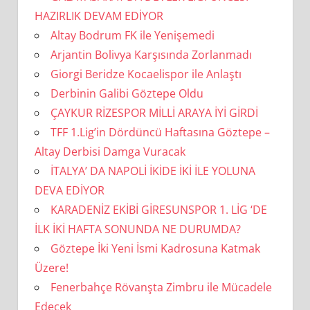
HAZIRLIK DEVAM EDİYOR
Altay Bodrum FK ile Yenişemedi
Arjantin Bolivya Karşısında Zorlanmadı
Giorgi Beridze Kocaelispor ile Anlaştı
Derbinin Galibi Göztepe Oldu
ÇAYKUR RİZESPOR MİLLİ ARAYA İYİ GİRDİ
TFF 1.Lig’in Dördüncü Haftasına Göztepe –
Altay Derbisi Damga Vuracak
İTALYA’ DA NAPOLİ İKİDE İKİ İLE YOLUNA
DEVA EDİYOR
KARADENİZ EKİBİ GİRESUNSPOR 1. LİG ‘DE
İLK İKİ HAFTA SONUNDA NE DURUMDA?
Göztepe İki Yeni İsmi Kadrosuna Katmak
Üzere!
Fenerbahçe Rövanşta Zimbru ile Mücadele
Edecek