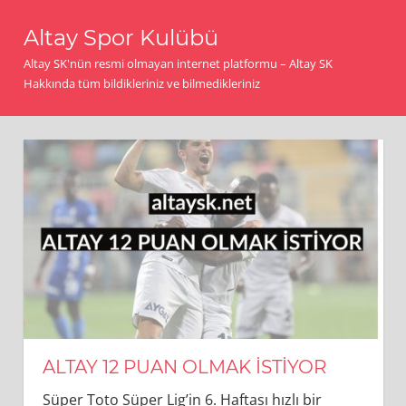
İçeriğe
Altay Spor Kulübü
geç
Altay SK'nün resmi olmayan internet platformu – Altay SK
Hakkında tüm bildikleriniz ve bilmedikleriniz
ALTAY 12 PUAN OLMAK İSTİYOR
Süper Toto Süper Lig’in 6. Haftası hızlı bir