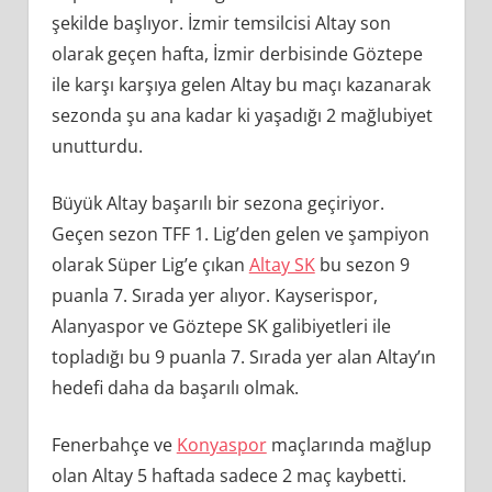
şekilde başlıyor. İzmir temsilcisi Altay son
olarak geçen hafta, İzmir derbisinde Göztepe
ile karşı karşıya gelen Altay bu maçı kazanarak
sezonda şu ana kadar ki yaşadığı 2 mağlubiyet
unutturdu.
Büyük Altay başarılı bir sezona geçiriyor.
Geçen sezon TFF 1. Lig’den gelen ve şampiyon
olarak Süper Lig’e çıkan
Altay SK
bu sezon 9
puanla 7. Sırada yer alıyor. Kayserispor,
Alanyaspor ve Göztepe SK galibiyetleri ile
topladığı bu 9 puanla 7. Sırada yer alan Altay’ın
hedefi daha da başarılı olmak.
Fenerbahçe ve
Konyaspor
maçlarında mağlup
olan Altay 5 haftada sadece 2 maç kaybetti.