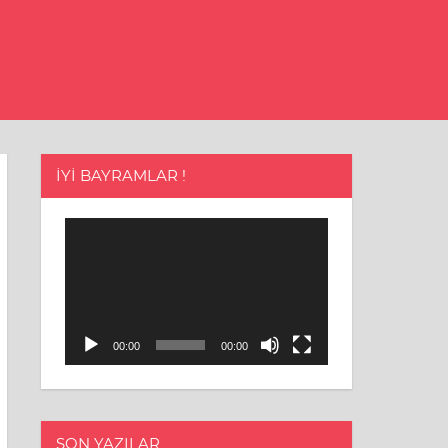
İYI BAYRAMLAR !
Video
oynatıcı
00:00
00:00
SON YAZILAR