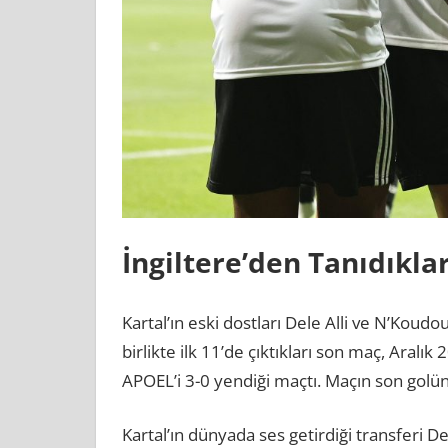
İngiltere’den Tanıdıkla
Kartal’ın eski dostları Dele Alli ve N’Koud
birlikte ilk 11’de çıktıkları son maç, Aral
APOEL’i 3-0 yendiği maçtı. Maçın son golünü
Kartal’ın dünyada ses getirdiği transferi Del