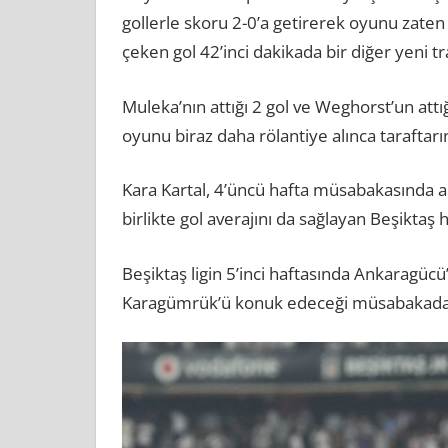
gollerle skoru 2-0’a getirerek oyunu zaten k
çeken gol 42’inci dakikada bir diğer yeni 
Muleka’nın attığı 2 gol ve Weghorst’un attığ
oyunu biraz daha rölantiye alınca taraftarın
Kara Kartal, 4’üncü hafta müsabakasında ald
birlikte gol averajını da sağlayan Beşiktaş 
Beşiktaş ligin 5’inci haftasında Ankaragüc
Karagümrük’ü konuk edeceği müsabakada