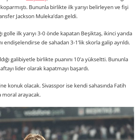
oparmıştı. Bununla birlikte ilk yarıyı belirleyen ve fişi
transfer Jackson Muleka’dan geldi.
ı golle ilk yarıyı 3-0 önde kapatan Beşiktaş, ikinci yarıda
ı endişelendirse de sahadan 3-1’lik skorla galip ayrıldı.
ığı galibiyetle birlikte puanını 10’a yükseltti. Bununla
haftayı lider olarak kapatmayı başardı.
ü’ne konuk olacak. Sivasspor ise kendi sahasında Fatih
 moral arayacak.