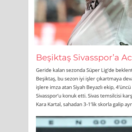
Beşiktaş Sivasspor’a A
Geride kalan sezonda Süper Lig’de beklent
Beşiktaş, bu sezon iyi işler çıkartmaya d
işlere imza atan Siyah Beyazlı ekip, 4’ün
Sivasspor’u konuk etti. Sivas temsilcisi kar
Kara Kartal, sahadan 3-1’lik skorla galip ayr