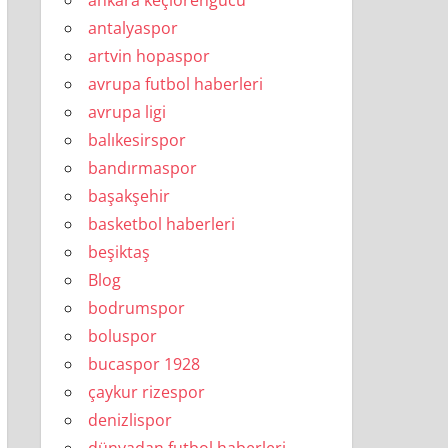
ankara keçiörengücü
antalyaspor
artvin hopaspor
avrupa futbol haberleri
avrupa ligi
balıkesirspor
bandırmaspor
başakşehir
basketbol haberleri
beşiktaş
Blog
bodrumspor
boluspor
bucaspor 1928
çaykur rizespor
denizlispor