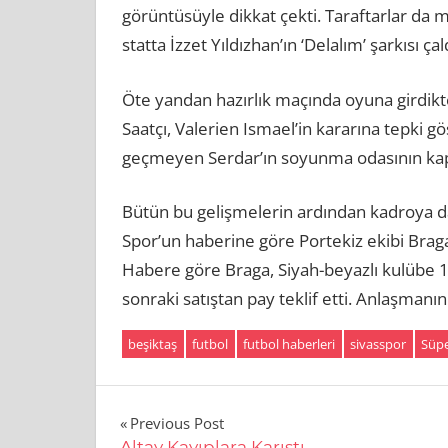
görüntüsüyle dikkat çekti. Taraftarlar da m
statta İzzet Yıldızhan’ın ‘Delalım’ şarkısı çald
Öte yandan hazırlık maçında oyuna girdikt
Saatçı, Valerien Ismael’in kararına tepki g
geçmeyen Serdar’ın soyunma odasının kapısı
Bütün bu gelişmelerin ardından kadroya dah
Spor’un haberine göre Portekiz ekibi Braga
Habere göre Braga, Siyah-beyazlı kulübe 1
sonraki satıştan pay teklif etti. Anlaşman
beşiktaş
futbol
futbol haberleri
sivasspor
Süpe
Yazı
Previous Post
Altay Kayıplara Karıştı