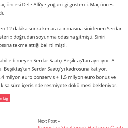
aç öncesi Dele Alli’ye yoğun ilgi gösterdi. Maç öncesi
ı.
en 12 dakika sonra kenara alınmasına sinirlenen Serdar
österip doğrudan soyunma odasına gitmişti. Siniri
na tekme attığı belirtilmişti.
il edilmeyen Serdar Saatçı Beşiktaş’tan ayrılıyor. A
, Beşiktaş’tan Serdar Saatçı’yı kadrosuna katıyor.
.4 milyon euro bonservis + 1.5 milyon euro bonus ve
ın kısa süre içerisinde resmiyete dökülmesi bekleniyor.
r Lig
Next Post
Süper Lig’de 4’üncü Haftanın Özeti