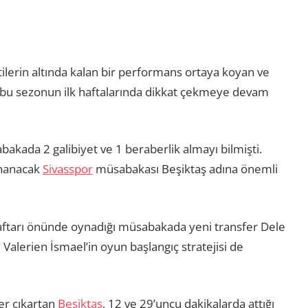
tilerin altında kalan bir performans ortaya koyan ve
, bu sezonun ilk haftalarında dikkat çekmeye devam
abakada 2 galibiyet ve 1 beraberlik almayı bilmişti.
ynanacak
Sivasspor
müsabakası Beşiktaş adına önemli
araftarı önünde oynadığı müsabakada yeni transfer Dele
e Valerien İsmael’in oyun başlangıç stratejisi de
er çıkartan
Beşiktaş
, 12 ve 29’uncu dakikalarda attığı