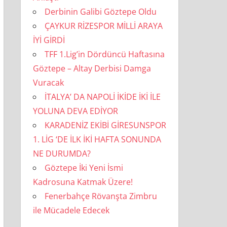
Derbinin Galibi Göztepe Oldu
ÇAYKUR RİZESPOR MİLLİ ARAYA
İYİ GİRDİ
TFF 1.Lig’in Dördüncü Haftasına
Göztepe – Altay Derbisi Damga
Vuracak
İTALYA’ DA NAPOLİ İKİDE İKİ İLE
YOLUNA DEVA EDİYOR
KARADENİZ EKİBİ GİRESUNSPOR
1. LİG ‘DE İLK İKİ HAFTA SONUNDA
NE DURUMDA?
Göztepe İki Yeni İsmi
Kadrosuna Katmak Üzere!
Fenerbahçe Rövanşta Zimbru
ile Mücadele Edecek