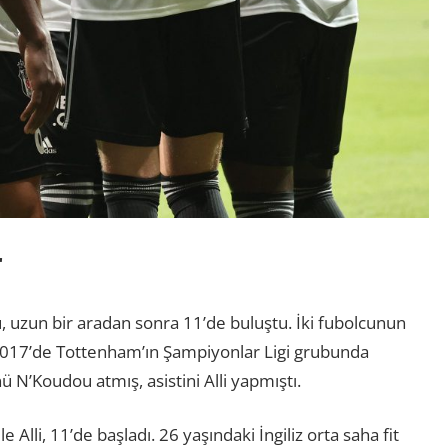
r
ou, uzun bir aradan sonra 11’de buluştu. İki fubolcunun
ık 2017’de Tottenham’ın Şampiyonlar Ligi grubunda
 N’Koudou atmış, asistini Alli yapmıştı.
e Alli, 11’de başladı. 26 yaşındaki İngiliz orta saha fit