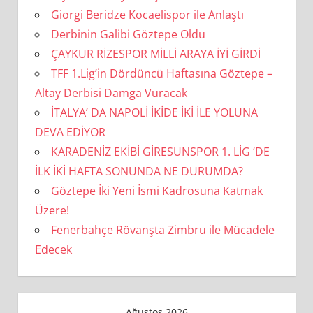
Giorgi Beridze Kocaelispor ile Anlaştı
Derbinin Galibi Göztepe Oldu
ÇAYKUR RİZESPOR MİLLİ ARAYA İYİ GİRDİ
TFF 1.Lig’in Dördüncü Haftasına Göztepe –
Altay Derbisi Damga Vuracak
İTALYA’ DA NAPOLİ İKİDE İKİ İLE YOLUNA
DEVA EDİYOR
KARADENİZ EKİBİ GİRESUNSPOR 1. LİG ‘DE
İLK İKİ HAFTA SONUNDA NE DURUMDA?
Göztepe İki Yeni İsmi Kadrosuna Katmak
Üzere!
Fenerbahçe Rövanşta Zimbru ile Mücadele
Edecek
Ağustos 2026