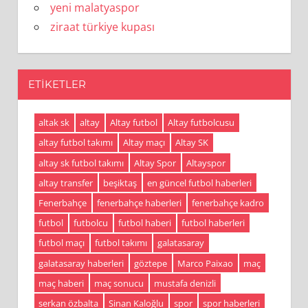
yeni malatyaspor
ziraat türkiye kupası
ETIKETLER
altak sk
altay
Altay futbol
Altay futbolcusu
altay futbol takımı
Altay maçı
Altay SK
altay sk futbol takımı
Altay Spor
Altayspor
altay transfer
beşiktaş
en güncel futbol haberleri
Fenerbahçe
fenerbahçe haberleri
fenerbahçe kadro
futbol
futbolcu
futbol haberi
futbol haberleri
futbol maçı
futbol takımı
galatasaray
galatasaray haberleri
göztepe
Marco Paixao
maç
maç haberi
maç sonucu
mustafa denizli
serkan özbalta
Sinan Kaloğlu
spor
spor haberleri