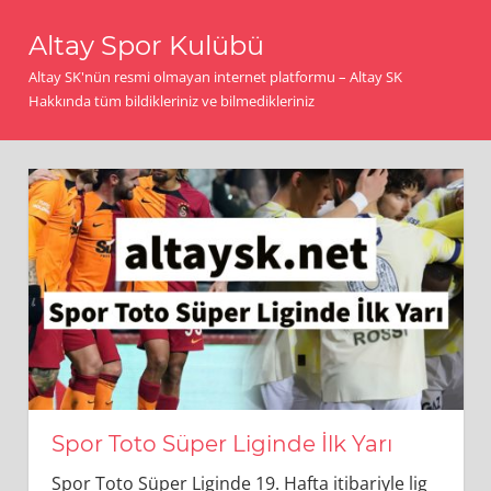
İçeriğe
Altay Spor Kulübü
geç
Altay SK'nün resmi olmayan internet platformu – Altay SK
Hakkında tüm bildikleriniz ve bilmedikleriniz
Spor Toto Süper Liginde İlk Yarı
Spor Toto Süper Liginde 19. Hafta itibariyle lig