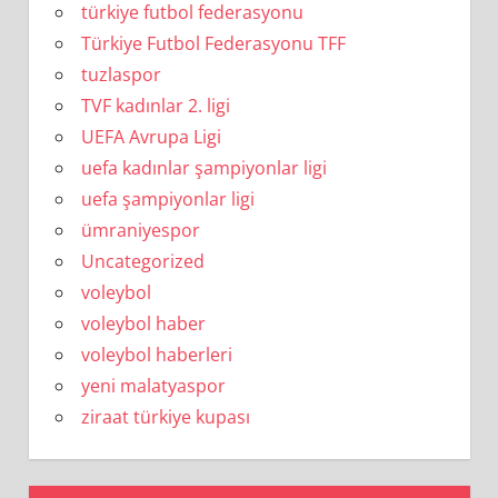
türkiye futbol federasyonu
Türkiye Futbol Federasyonu TFF
tuzlaspor
TVF kadınlar 2. ligi
UEFA Avrupa Ligi
uefa kadınlar şampiyonlar ligi
uefa şampiyonlar ligi
ümraniyespor
Uncategorized
voleybol
voleybol haber
voleybol haberleri
yeni malatyaspor
ziraat türkiye kupası