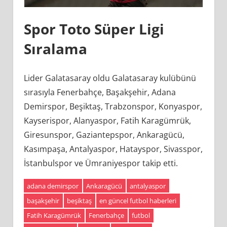
Spor Toto Süper Ligi
Sıralama
Lider Galatasaray oldu Galatasaray kulübünü
sırasıyla Fenerbahçe, Başakşehir, Adana
Demirspor, Beşiktaş, Trabzonspor, Konyaspor,
Kayserispor, Alanyaspor, Fatih Karagümrük,
Giresunspor, Gaziantepspor, Ankaragücü,
Kasımpaşa, Antalyaspor, Hatayspor, Sivasspor,
İstanbulspor ve Ümraniyespor takip etti.
adana demirspor
Ankaragücü
antalyaspor
başakşehir
beşiktaş
en güncel futbol haberleri
Fatih Karagümrük
Fenerbahçe
futbol