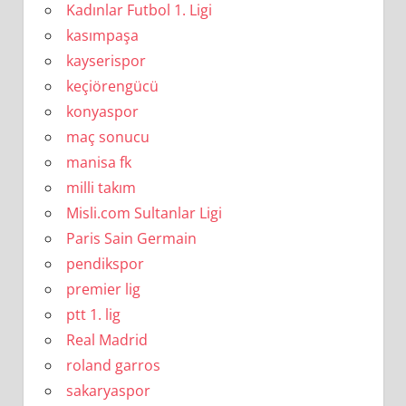
Kadınlar Futbol 1. Ligi
kasımpaşa
kayserispor
keçiörengücü
konyaspor
maç sonucu
manisa fk
milli takım
Misli.com Sultanlar Ligi
Paris Sain Germain
pendikspor
premier lig
ptt 1. lig
Real Madrid
roland garros
sakaryaspor