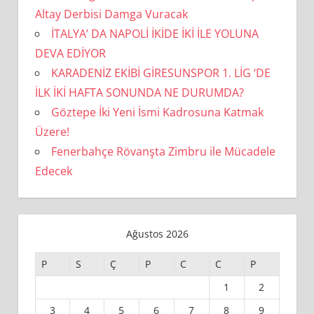
Altay Derbisi Damga Vuracak
İTALYA’ DA NAPOLİ İKİDE İKİ İLE YOLUNA
DEVA EDİYOR
KARADENİZ EKİBİ GİRESUNSPOR 1. LİG ‘DE
İLK İKİ HAFTA SONUNDA NE DURUMDA?
Göztepe İki Yeni İsmi Kadrosuna Katmak
Üzere!
Fenerbahçe Rövanşta Zimbru ile Mücadele
Edecek
Ağustos 2026
P
S
Ç
P
C
C
P
1
2
3
4
5
6
7
8
9