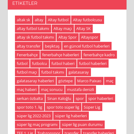
ETIKETLER
altak sk
altay
Altay futbol
Altay futbolcusu
altay futbol takımı
Altay maçı
Altay SK
altay sk futbol takımı
Altay Spor
Altayspor
altay transfer
beşiktaş
en güncel futbol haberleri
Fenerbahçe
fenerbahçe haberleri
fenerbahçe kadro
futbol
futbolcu
futbol haberi
futbol haberleri
futbol maçı
futbol takımı
galatasaray
galatasaray haberleri
göztepe
Marco Paixao
maç
maç haberi
maç sonucu
mustafa denizli
serkan özbalta
Sinan Kaloğlu
spor
spor haberleri
spor toto 1. lig
spor toto süper lig
Süper Lig
süper lig 2022-2023
süper lig haberleri
süper lig maç programı
süper lig puan durumu
TFF 1. Lig
Trabzonspor
transfer
transfer haberleri