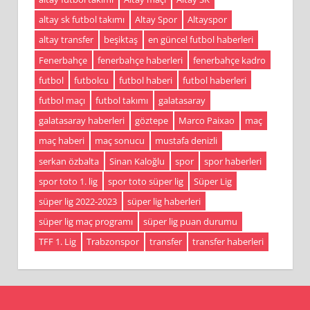
altay sk futbol takımı
Altay Spor
Altayspor
altay transfer
beşiktaş
en güncel futbol haberleri
Fenerbahçe
fenerbahçe haberleri
fenerbahçe kadro
futbol
futbolcu
futbol haberi
futbol haberleri
futbol maçı
futbol takımı
galatasaray
galatasaray haberleri
göztepe
Marco Paixao
maç
maç haberi
maç sonucu
mustafa denizli
serkan özbalta
Sinan Kaloğlu
spor
spor haberleri
spor toto 1. lig
spor toto süper lig
Süper Lig
süper lig 2022-2023
süper lig haberleri
süper lig maç programı
süper lig puan durumu
TFF 1. Lig
Trabzonspor
transfer
transfer haberleri