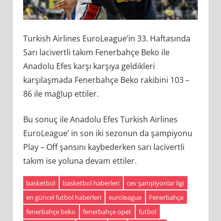
Turkish Airlines EuroLeague’in 33. Haftasında
Sarı lacivertli takım Fenerbahçe Beko ile
Anadolu Efes karşı karşıya geldikleri
karşılaşmada Fenerbahçe Beko rakibini 103 –
86 ile mağlup ettiler.
Bu sonuç ile Anadolu Efes Turkish Airlines
EuroLeague’ in son iki sezonun da şampiyonu
Play – Off şansını kaybederken sarı lacivertli
takım ise yoluna devam ettiler.
basketbol
basketbol haberleri
cev şampiyonlar ligi
en güncel futbol haberleri
euroleague
Fenerbahçe
fenerbahçe beko
fenerbahçe opet
futbol