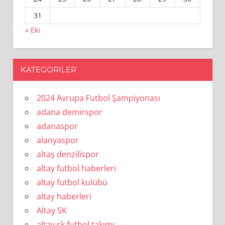
31
« Eki
KATEGORILER
2024 Avrupa Futbol Şampiyonası
adana demirspor
adanaspor
alanyaspor
altaş denzilispor
altay futbol haberleri
altay futbol kulübü
altay haberleri
Altay SK
altay sk futbol takımı