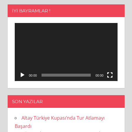
İYI BAYRAMLAR !
Video
oynatıcı
00:00
00:00
SON YAZILAR
Altay Türkiye Kupası’nda Tur Atlamayı
Başardı