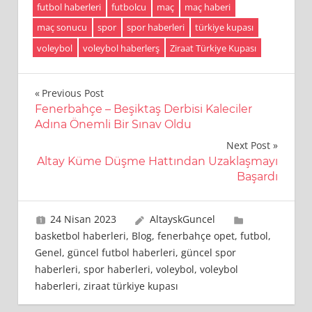
futbol haberleri
futbolcu
maç
maç haberi
maç sonucu
spor
spor haberleri
türkiye kupası
voleybol
voleybol haberlerş
Ziraat Türkiye Kupası
Yazı
Previous Post
Fenerbahçe – Beşiktaş Derbisi Kaleciler
gezinmesi
Adına Önemli Bir Sınav Oldu
Next Post
Altay Küme Düşme Hattından Uzaklaşmayı
Başardı
24 Nisan 2023
AltayskGuncel
basketbol haberleri
,
Blog
,
fenerbahçe opet
,
futbol
,
Genel
,
güncel futbol haberleri
,
güncel spor
haberleri
,
spor haberleri
,
voleybol
,
voleybol
haberleri
,
ziraat türkiye kupası