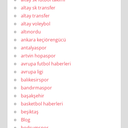
altay sk transfer
altay transfer
altay voleybol
altınordu
ankara keçiörengücü
antalyaspor
artvin hopaspor
avrupa futbol haberleri
avrupa ligi
balıkesirspor
bandırmaspor
başakşehir
basketbol haberleri
beşiktaş
Blog
bodrumspor