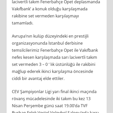
lacivertli takım Fenerbahçe Opet deplasmanda
Vakıfbank’ a konuk olduğu karşılaşmada
rakibine set vermeden karşılaşmayı
tamamladı.
Avrupa’nın kulüp düzeyindeki en prestijli
organizasyonunda İstanbul derbisine
temsilcilerimiz Fenerbahçe Opet ile Vakıfbank
nefes kesen karşılaşmada sarı lacivertli takım
set vermeden 3 – 0 ‘ lık üstünlüğü ile rakibini
mağlup ederek ikinci karşılaşma öncesinde
ciddi bir avantaj elde ettiler.
CEV Şampiyonlar Ligi yarı final ikinci maçında
rövanş mücadelesinde iki takım bu kez 13
Nisan Perşembe günü saat 19.00’da TVF
Burhan Felek Vestel Voleybol Salonu’nda karşı