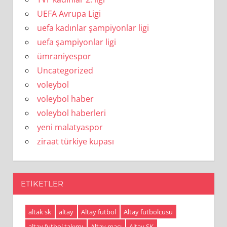
UEFA Avrupa Ligi
uefa kadınlar şampiyonlar ligi
uefa şampiyonlar ligi
ümraniyespor
Uncategorized
voleybol
voleybol haber
voleybol haberleri
yeni malatyaspor
ziraat türkiye kupası
ETIKETLER
altak sk
altay
Altay futbol
Altay futbolcusu
altay futbol takımı
Altay maçı
Altay SK