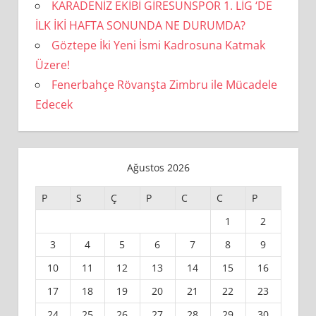
KARADENİZ EKİBİ GİRESUNSPOR 1. LİG ‘DE
İLK İKİ HAFTA SONUNDA NE DURUMDA?
Göztepe İki Yeni İsmi Kadrosuna Katmak
Üzere!
Fenerbahçe Rövanşta Zimbru ile Mücadele
Edecek
Ağustos 2026
P
S
Ç
P
C
C
P
1
2
3
4
5
6
7
8
9
10
11
12
13
14
15
16
17
18
19
20
21
22
23
24
25
26
27
28
29
30