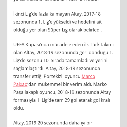
İkinci Lig’de fazla kalmayan Altay, 2017-18
sezonunda 1. Lig’e yükseldi ve hedefini ait
olduğu yer olan Süper Lig olarak belirledi.
UEFA Kupası’nda mücadele eden ilk Türk takımı
olan Altay, 2018-19 sezonunda geri döndüğü 1.
Lig’de sezonu 10. Sırada tamamladı ve yerini
sağlamlaştırdı. Altay, 2018-19 sezonunda
transfer ettiği Portekizli oyuncu
Marco
Paixao
’dan mükemmel bir verim aldı. Marko
Paşa lakaplı oyuncu, 2018-19 sezonunda Altay
formasıyla 1. Lig’de tam 29 gol atarak gol kralı
oldu.
Altay, 2019-20 sezonunda daha iyi bir