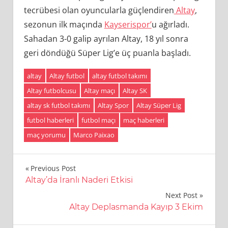
tecrübesi olan oyuncularla güçlendiren
Altay
,
sezonun ilk maçında
Kayserispor’
u ağırladı.
Sahadan 3-0 galip ayrılan Altay, 18 yıl sonra
geri döndüğü Süper Lig’e üç puanla başladı.
altay
Altay futbol
altay futbol takımı
Altay futbolcusu
Altay maçı
Altay SK
altay sk futbol takımı
Altay Spor
Altay Süper Lig
futbol haberleri
futbol maçı
maç haberleri
maç yorumu
Marco Paixao
Yazı
Previous Post
Altay’da İranlı Naderi Etkisi
gezinmesi
Next Post
Altay Deplasmanda Kayıp 3 Ekim