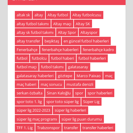
altak sk
altay
Altay futbol
Altay futbolcusu
altay futbol takımı
Altay maçı
Altay SK
altay sk futbol takımı
Altay Spor
Altayspor
altay transfer
beşiktaş
en güncel futbol haberleri
Fenerbahçe
fenerbahçe haberleri
fenerbahçe kadro
futbol
futbolcu
futbol haberi
futbol haberleri
futbol maçı
futbol takımı
galatasaray
galatasaray haberleri
göztepe
Marco Paixao
maç
maç haberi
maç sonucu
mustafa denizli
serkan özbalta
Sinan Kaloğlu
spor
spor haberleri
spor toto 1. lig
spor toto süper lig
Süper Lig
süper lig 2022-2023
süper lig haberleri
süper lig maç programı
süper lig puan durumu
TFF 1. Lig
Trabzonspor
transfer
transfer haberleri