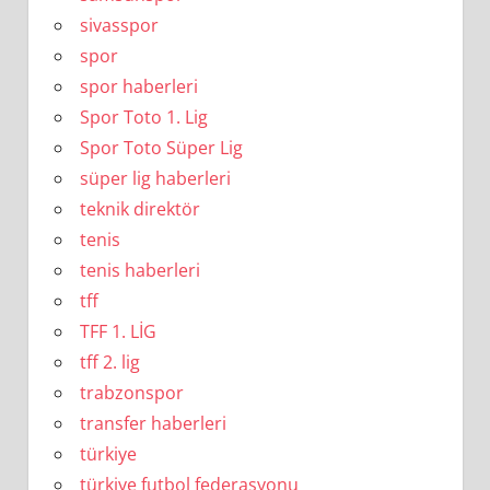
sivasspor
spor
spor haberleri
Spor Toto 1. Lig
Spor Toto Süper Lig
süper lig haberleri
teknik direktör
tenis
tenis haberleri
tff
TFF 1. LİG
tff 2. lig
trabzonspor
transfer haberleri
türkiye
türkiye futbol federasyonu