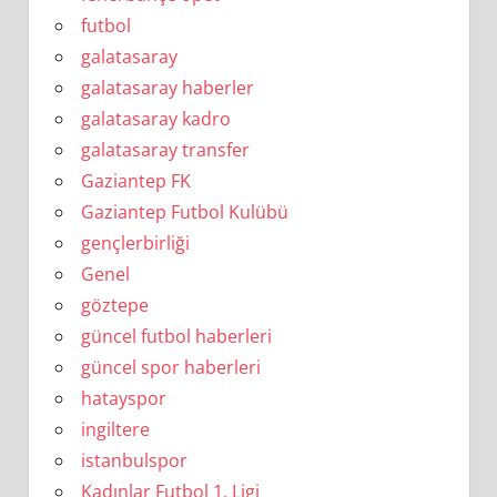
futbol
galatasaray
galatasaray haberler
galatasaray kadro
galatasaray transfer
Gaziantep FK
Gaziantep Futbol Kulübü
gençlerbirliği
Genel
göztepe
güncel futbol haberleri
güncel spor haberleri
hatayspor
ingiltere
istanbulspor
Kadınlar Futbol 1. Ligi