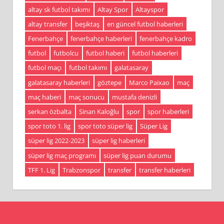
altay sk futbol takımı
Altay Spor
Altayspor
altay transfer
beşiktaş
en güncel futbol haberleri
Fenerbahçe
fenerbahçe haberleri
fenerbahçe kadro
futbol
futbolcu
futbol haberi
futbol haberleri
futbol maçı
futbol takımı
galatasaray
galatasaray haberleri
göztepe
Marco Paixao
maç
maç haberi
maç sonucu
mustafa denizli
serkan özbalta
Sinan Kaloğlu
spor
spor haberleri
spor toto 1. lig
spor toto süper lig
Süper Lig
süper lig 2022-2023
süper lig haberleri
süper lig maç programı
süper lig puan durumu
TFF 1. Lig
Trabzonspor
transfer
transfer haberleri