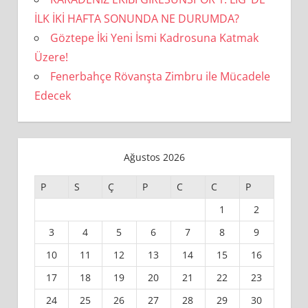
İLK İKİ HAFTA SONUNDA NE DURUMDA?
Göztepe İki Yeni İsmi Kadrosuna Katmak
Üzere!
Fenerbahçe Rövanşta Zimbru ile Mücadele
Edecek
Ağustos 2026
P
S
Ç
P
C
C
P
1
2
3
4
5
6
7
8
9
10
11
12
13
14
15
16
17
18
19
20
21
22
23
24
25
26
27
28
29
30