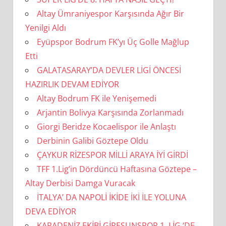
Altay Ümraniyespor Karşısında Ağır Bir
Yenilgi Aldı
Eyüpspor Bodrum FK’yı Üç Golle Mağlup
Etti
GALATASARAY’DA DEVLER LİGİ ÖNCESİ
HAZIRLIK DEVAM EDİYOR
Altay Bodrum FK ile Yenişemedi
Arjantin Bolivya Karşısında Zorlanmadı
Giorgi Beridze Kocaelispor ile Anlaştı
Derbinin Galibi Göztepe Oldu
ÇAYKUR RİZESPOR MİLLİ ARAYA İYİ GİRDİ
TFF 1.Lig’in Dördüncü Haftasına Göztepe –
Altay Derbisi Damga Vuracak
İTALYA’ DA NAPOLİ İKİDE İKİ İLE YOLUNA
DEVA EDİYOR
KARADENİZ EKİBİ GİRESUNSPOR 1. LİG ‘DE