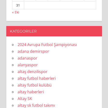
31
« Eki
KATEGORILER
2024 Avrupa Futbol Şampiyonası
adana demirspor
adanaspor
alanyaspor
altaş denzilispor
altay futbol haberleri
altay futbol kulübü
altay haberleri
Altay SK
altay sk futbol takımı