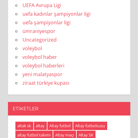
UEFA Avrupa Ligi
uefa kadınlar şampiyonlar ligi
uefa şampiyonlar ligi
ümraniyespor
Uncategorized
voleybol
voleybol haber
voleybol haberleri
yeni malatyaspor
ziraat türkiye kupası
ETIKETLER
altak sk
altay
Altay futbol
Altay futbolcusu
altay futbol takımı
Altay maçı
Altay SK