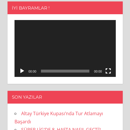
İYI BAYRAMLAR !
Video
oynatıcı
00:00
00:00
SON YAZILAR
Altay Türkiye Kupası’nda Tur Atlamayı
Başardı
SÜPER LİG’DE 8. HAFTA NASIL GEÇTİ?