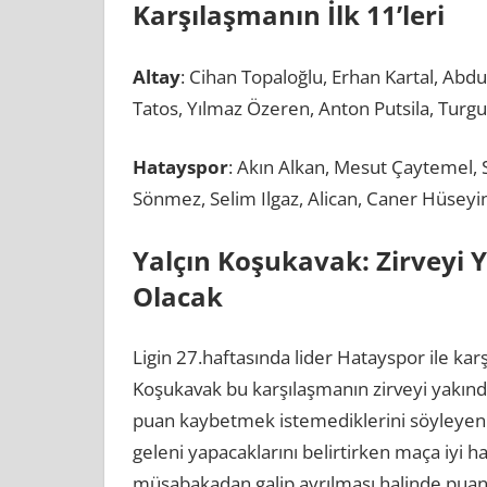
Karşılaşmanın İlk 11’leri
Altay
: Cihan Topaloğlu, Erhan Kartal, Abd
Tatos, Yılmaz Özeren, Anton Putsila, Turg
Hatayspor
: Akın Alkan, Mesut Çaytemel, 
Sönmez, Selim Ilgaz, Alican, Caner Hüseyi
Yalçın Koşukavak: Zirveyi Y
Olacak
Ligin 27.haftasında lider Hatayspor ile karş
Koşukavak bu karşılaşmanın zirveyi yakında
puan kaybetmek istemediklerini söyleye
geleni yapacaklarını belirtirken maça iyi ha
müsabakadan galip ayrılması halinde puan