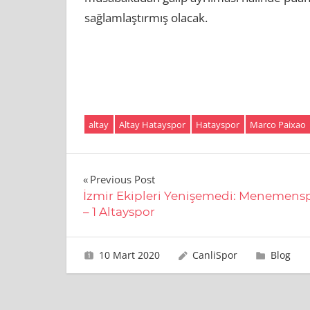
sağlamlaştırmış olacak.
altay
Altay Hatayspor
Hatayspor
Marco Paixao
Yazı
Previous Post
İzmir Ekipleri Yenişemedi: Menemensp
gezinmesi
– 1 Altayspor
10 Mart 2020
CanliSpor
Blog