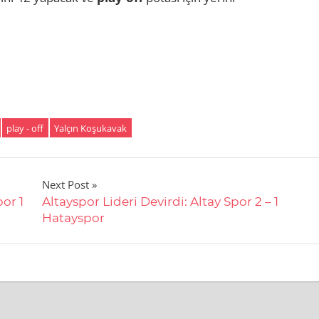
play - off
Yalçın Koşukavak
Next Post
or 1
Altayspor Lideri Devirdi: Altay Spor 2 – 1
Hatayspor