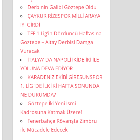
Derbinin Galibi Göztepe Oldu
ÇAYKUR RİZESPOR MİLLİ ARAYA
İYİ GİRDİ
TFF 1.Lig’in Dördüncü Haftasına
Göztepe – Altay Derbisi Damga
Vuracak
İTALYA’ DA NAPOLİ İKİDE İKİ İLE
YOLUNA DEVA EDİYOR
KARADENİZ EKİBİ GİRESUNSPOR
1. LİG ‘DE İLK İKİ HAFTA SONUNDA
NE DURUMDA?
Göztepe İki Yeni İsmi
Kadrosuna Katmak Üzere!
Fenerbahçe Rövanşta Zimbru
ile Mücadele Edecek