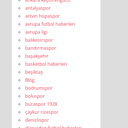
ankara keçiörengücü
antalyaspor
artvin hopaspor
avrupa futbol haberleri
avrupa ligi
balıkesirspor
bandırmaspor
başakşehir
basketbol haberleri
beşiktaş
Blog
bodrumspor
boluspor
bucaspor 1928
çaykur rizespor
denizlispor