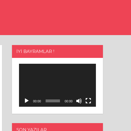
İYI BAYRAMLAR !
Video
oynatıcı
00:00
00:00
SON YAZILAR