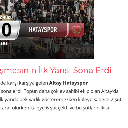
şmasının İlk Yarısı Sona Erdi
nde karşı karşıya gelen
Altay
Hatayspor
le sona erdi. Topun daha çok ev sahibi ekip olan Altay’da
lk yarıda pek varlık gösteremezken kaleye sadece 2 şut
taraf olurken kaleye 6 şut çekti ve bu şutların ikisi