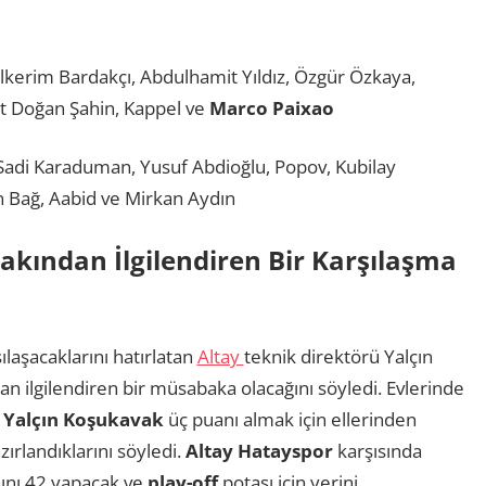
ulkerim Bardakçı, Abdulhamit Yıldız, Özgür Özkaya,
ut Doğan Şahin, Kappel ve
Marco Paixao
Sadi Karaduman, Yusuf Abdioğlu, Popov, Kubilay
n Bağ, Aabid ve Mirkan Aydın
akından İlgilendiren Bir Karşılaşma
ılaşacaklarını hatırlatan
Altay
teknik direktörü Yalçın
n ilgilendiren bir müsabaka olacağını söyledi. Evlerinde
n
Yalçın Koşukavak
üç puanı almak için ellerinden
zırlandıklarını söyledi.
Altay Hatayspor
karşısında
ını 42 yapacak ve
play-off
potası için yerini